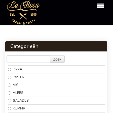
HOME
OVER ONS
Categorieën
BESTELLEN
Zoek
MENU
PIZZA
LOGIN
PASTA
CONTACT
VIS
VLEES
SALADES
KUMPIR