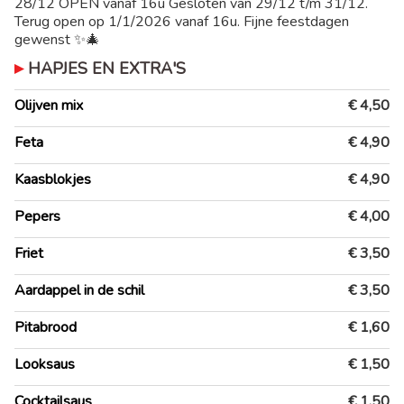
28/12 OPEN vanaf 16u Gesloten van 29/12 t/m 31/12.
Terug open op 1/1/2026 vanaf 16u. Fijne feestdagen
gewenst ✨🎄
HAPJES EN EXTRA'S
Olijven mix
€ 4,50
Feta
€ 4,90
Kaasblokjes
€ 4,90
Pepers
€ 4,00
Friet
€ 3,50
Aardappel in de schil
€ 3,50
Pitabrood
€ 1,60
Looksaus
€ 1,50
Cocktailsaus
€ 1,50